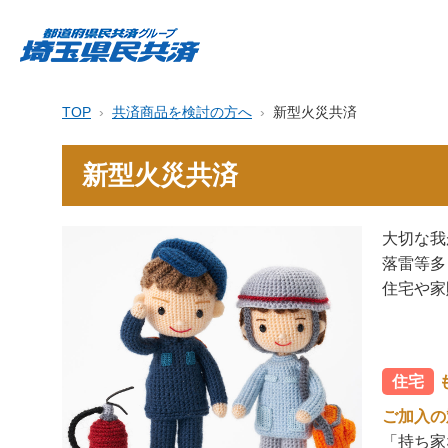
TOP
共済商品を検討の方へ
新型火災共済
新型火災共済
大切な我
落雷等多
住宅や家
住宅
ご加入の
「持ち家