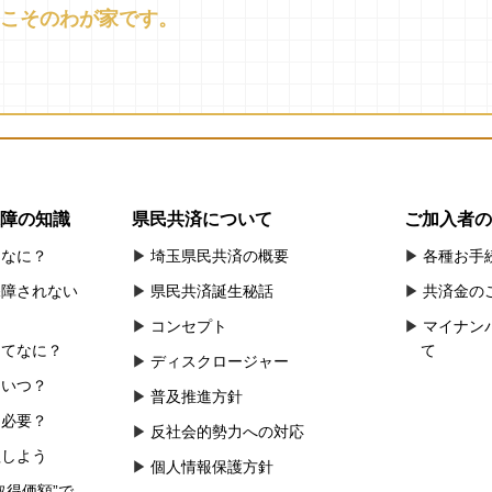
こそのわが家です。
障の知識
県民共済について
ご加入者の
てなに？
埼玉県民共済の概要
各種お手
保障されない
県民共済誕生秘話
共済金の
コンセプト
マイナン
ってなに？
て
ディスクロージャー
はいつ？
普及推進方針
て必要？
反社会的勢力への対応
理しよう
個人情報保護方針
取得価額”で