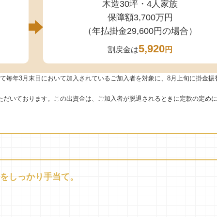
木造30坪・4人家族
保障額3,700万円
（年払掛金29,600円の場合）
5,920
割戻金は
円
て毎年3月末日において加入されているご加入者を対象に、8月上旬に掛金振
ただいております。この出資金は、ご加入者が脱退されるときに定款の定め
のをしっかり手当て。